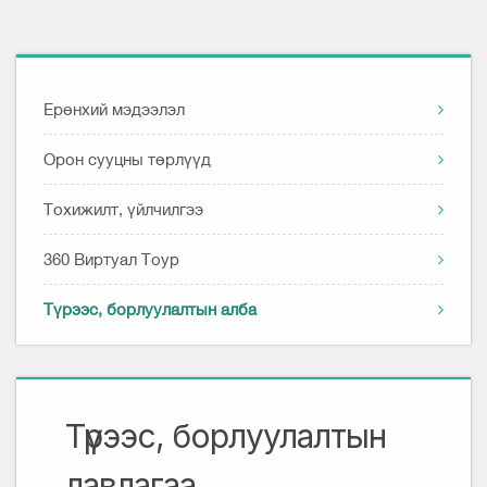
Ерөнхий мэдээлэл
Орон сууцны төрлүүд
Тохижилт, үйлчилгээ
360 Виртуал Тоур
Түрээс, борлуулалтын алба
Түрээс, борлуулалтын
лавлагаа